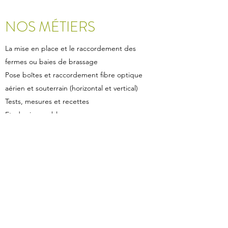
NOS MÉTIERS
La mise en place et le raccordement des
fermes ou baies de brassage
Pose boîtes et raccordement fibre optique
aérien et souterrain (horizontal et vertical)
Tests, mesures et recettes
Etudes immeubles
Création de réseaux informatiques LAN
FOA
Nous contacter
02 33 57 78 55